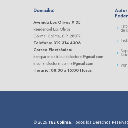
Domicilio:
Autor
Feder
Avenida Los Olivos # 35
Trib
Residencial Los Olivos
de 
Colima, Colima, C.P. 28017.
Inst
Telefono: 312 314 4306
Correo Electrónico:
Sup
Nac
transparencia.tribunalelectoral@gmail.com
tribunal.electoral.colima@gmail.com
Ver
Horario: 08:30 a 15:00 Horas
©
2026
TEE Colima
. Todos los Derechos Reserva