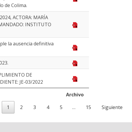
o de Colima.
/2024, ACTORA: MARÍA
EMANDADO: INSTITUTO
e la ausencia definitiva
023.
PLIMIENTO DE
DIENTE: JE-03/2022
Archivo
1
2
3
4
5
…
15
Siguiente