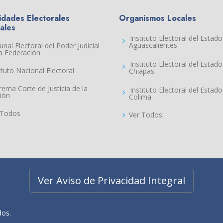
idades Electorales
Organismos Locales
ales
Instituto Electoral del Estad
Aguascalientes
unal Electoral del Poder Judicial
la Federación
Instituto Electoral del Estad
ituto Nacional Electoral
Chiapas
rema Corte de Justicia de la
Instituto Electoral del Estad
ión
Colima
 Todos
Ver Todos
Ver Aviso de Privacidad Integral
dos.