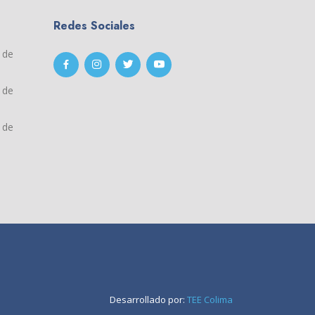
Redes Sociales
o de
o de
o de
Desarrollado por:
TEE Colima