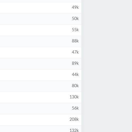
49k
50k
55k
88k
47k
89k
44k
80k
130k
56k
208k
132k